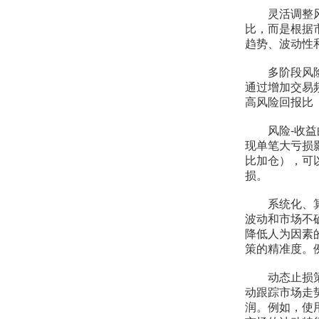
灵活调整风险
比，而是根据
趋势、波动性
多阶段风险回
通过增加交易
高风险回报比
风险-收益曲
现单笔大亏损
比加仓），可
损。
系统化、算法
波动和市场不
降低人为因素
策的精准度。
动态止损策略
动跟踪市场走
润。例如，使