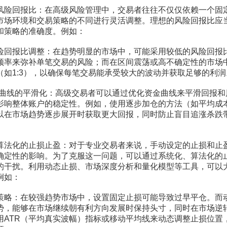
回报比：在高级风险管理中，交易者往往不仅仅依赖一个固
市场环境和交易策略的不同进行灵活调整。理想的风险回报比应
和策略的准确度。例如：
报比调整：在趋势明显的市场中，可能采用较低的风险回报比（
频率来弥补单笔交易的风险；而在区间震荡或高不确定性的市场
（如1:3），以确保每笔交易能承受较大的波动并获取足够的利润
线的平滑化：高级交易者可以通过优化资金曲线来平滑回报和
影响整体账户的稳定性。例如，使用逐步加仓的方法（如平均成
以在市场趋势逐步展开时获取更大回报，同时防止盲目追涨杀跌
化的止损止盈：对于专业交易者来说，手动设定的止损和止
确定性的影响。为了克服这一问题，可以通过系统化、算法化的
的干扰。利用动态止损、市场深度分析和量化模型等工具，可以
例如：
：在较强趋势市场中，设置固定止损可能导致过早平仓。而
势，能够在市场继续朝有利方向发展时保持头寸，同时在市场逆
用ATR（平均真实波幅）指标或移动平均线来动态调整止损位置