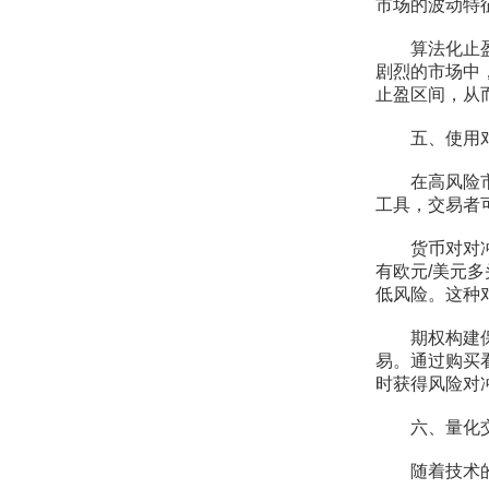
市场的波动特
算法化止盈：
剧烈的市场中
止盈区间，从
五、使用对
在高风险市场
工具，交易者
货币对对冲：
有欧元/美元
低风险。这种
期权构建保护
易。通过购买看跌
时获得风险对
六、量化交
随着技术的发