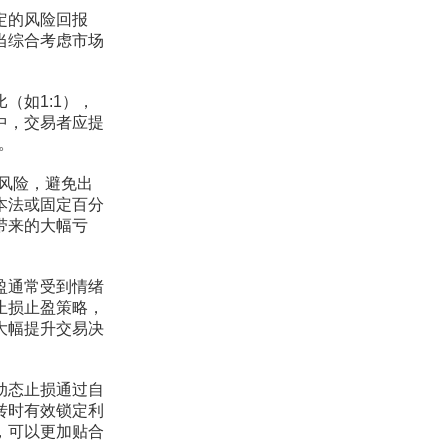
定的风险回报
当综合考虑市场
如1:1），
中，交易者应提
。
风险，避免出
本法或固定百分
带来的大幅亏
盈通常受到情绪
止损止盈策略，
大幅提升交易决
动态止损通过自
转时有效锁定利
，可以更加贴合