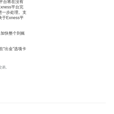
s平台将在没有
ness平台完
进一步处理。支
Exness平
会加快整个到账
“出金”选项卡
交易。